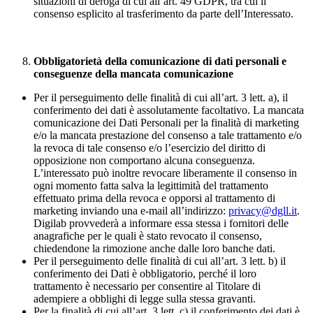
situazioni di deroga di cui all’art. 49 GDPR, tra cui il
consenso esplicito al trasferimento da parte dell’Interessato.
Obbligatorietà della comunicazione di dati personali e
conseguenze della mancata comunicazione
Per il perseguimento delle finalità di cui all’art. 3 lett. a), il
conferimento dei dati è assolutamente facoltativo. La mancata
comunicazione dei Dati Personali per la finalità di marketing
e/o la mancata prestazione del consenso a tale trattamento e/o
la revoca di tale consenso e/o l’esercizio del diritto di
opposizione non comportano alcuna conseguenza.
L’interessato può inoltre revocare liberamente il consenso in
ogni momento fatta salva la legittimità del trattamento
effettuato prima della revoca e opporsi al trattamento di
marketing inviando una e-mail all’indirizzo:
privacy@dgll.it
.
Digilab provvederà a informare essa stessa i fornitori delle
anagrafiche per le quali è stato revocato il consenso,
chiedendone la rimozione anche dalle loro banche dati.
Per il perseguimento delle finalità di cui all’art. 3 lett. b) il
conferimento dei Dati è obbligatorio, perché il loro
trattamento è necessario per consentire al Titolare di
adempiere a obblighi di legge sulla stessa gravanti.
Per la finalità di cui all’art. 3 lett. c) il conferimento dei dati è