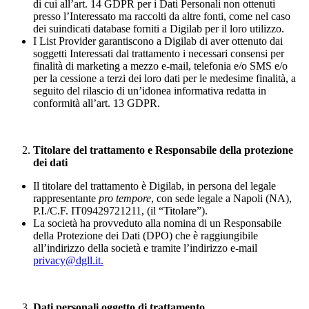
di cui all’art. 14 GDPR per i Dati Personali non ottenuti
presso l’Interessato ma raccolti da altre fonti, come nel caso
dei suindicati database forniti a Digilab per il loro utilizzo.
I List Provider garantiscono a Digilab di aver ottenuto dai
soggetti Interessati dal trattamento i necessari consensi per
finalità di marketing a mezzo e-mail, telefonia e/o SMS e/o
per la cessione a terzi dei loro dati per le medesime finalità, a
seguito del rilascio di un’idonea informativa redatta in
conformità all’art. 13 GDPR.
Titolare del trattamento e Responsabile della protezione
dei dati
Il titolare del trattamento è Digilab, in persona del legale
rappresentante
pro tempore
, con sede legale a Napoli (NA),
P.I./C.F. IT09429721211, (il “Titolare”).
La società ha provveduto alla nomina di un Responsabile
della Protezione dei Dati (DPO) che è raggiungibile
all’indirizzo della società e tramite l’indirizzo e-mail
privacy@dgll.it.
Dati personali oggetto di trattamento