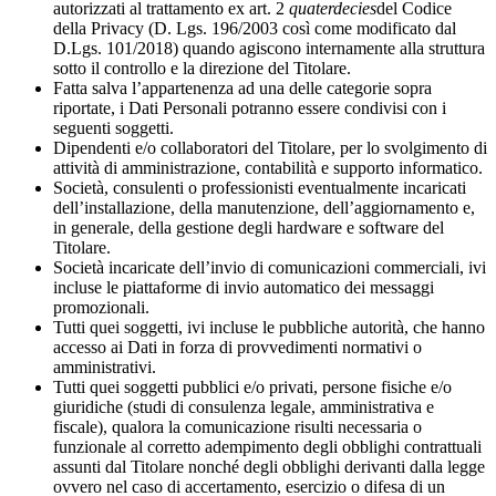
autorizzati al trattamento ex art. 2
quaterdecies
del Codice
della Privacy (D. Lgs. 196/2003 così come modificato dal
D.Lgs. 101/2018) quando agiscono internamente alla struttura
sotto il controllo e la direzione del Titolare.
Fatta salva l’appartenenza ad una delle categorie sopra
riportate, i Dati Personali potranno essere condivisi con i
seguenti soggetti.
Dipendenti e/o collaboratori del Titolare, per lo svolgimento di
attività di amministrazione, contabilità e supporto informatico.
Società, consulenti o professionisti eventualmente incaricati
dell’installazione, della manutenzione, dell’aggiornamento e,
in generale, della gestione degli hardware e software del
Titolare.
Società incaricate dell’invio di comunicazioni commerciali, ivi
incluse le piattaforme di invio automatico dei messaggi
promozionali.
Tutti quei soggetti, ivi incluse le pubbliche autorità, che hanno
accesso ai Dati in forza di provvedimenti normativi o
amministrativi.
Tutti quei soggetti pubblici e/o privati, persone fisiche e/o
giuridiche (studi di consulenza legale, amministrativa e
fiscale), qualora la comunicazione risulti necessaria o
funzionale al corretto adempimento degli obblighi contrattuali
assunti dal Titolare nonché degli obblighi derivanti dalla legge
ovvero nel caso di accertamento, esercizio o difesa di un