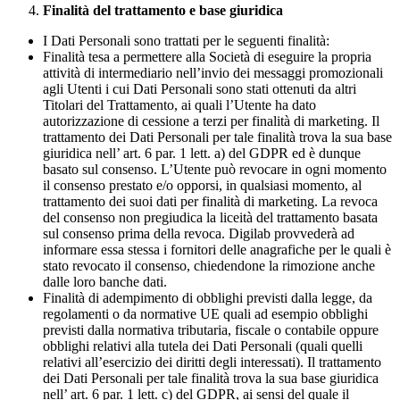
Finalità del trattamento e base giuridica
I Dati Personali sono trattati per le seguenti finalità:
Finalità tesa a permettere alla Società di eseguire la propria
attività di intermediario nell’invio dei messaggi promozionali
agli Utenti i cui Dati Personali sono stati ottenuti da altri
Titolari del Trattamento, ai quali l’Utente ha dato
autorizzazione di cessione a terzi per finalità di marketing. Il
trattamento dei Dati Personali per tale finalità trova la sua base
giuridica nell’ art. 6 par. 1 lett. a) del GDPR ed è dunque
basato sul consenso. L’Utente può revocare in ogni momento
il consenso prestato e/o opporsi, in qualsiasi momento, al
trattamento dei suoi dati per finalità di marketing. La revoca
del consenso non pregiudica la liceità del trattamento basata
sul consenso prima della revoca. Digilab provvederà ad
informare essa stessa i fornitori delle anagrafiche per le quali è
stato revocato il consenso, chiedendone la rimozione anche
dalle loro banche dati.
Finalità di adempimento di obblighi previsti dalla legge, da
regolamenti o da normative UE quali ad esempio obblighi
previsti dalla normativa tributaria, fiscale o contabile oppure
obblighi relativi alla tutela dei Dati Personali (quali quelli
relativi all’esercizio dei diritti degli interessati). Il trattamento
dei Dati Personali per tale finalità trova la sua base giuridica
nell’ art. 6 par. 1 lett. c) del GDPR, ai sensi del quale il